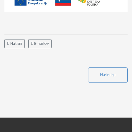
Natisni
E-naslov
Naslednji