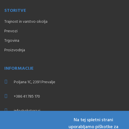
STORITVE
Trajnost in varstvo okolja
Prevozi
Trgovina
Proizvodnja
INFORMACIJE
Poljana 1C, 2391 Prevalje
+386 41 785 170
info@ekstera.si
Na tej spletni strani
uporabljamo piškotke za